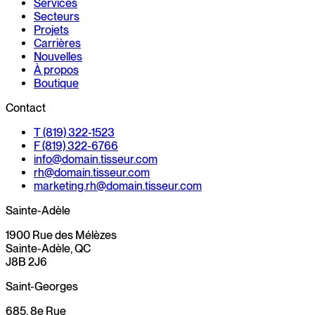
Services
Secteurs
Projets
Carrières
Nouvelles
À propos
Boutique
Contact
T (819) 322-1523
F (819) 322-6766
info@
domain.
tisseur.com
rh@
domain.
tisseur.com
marketing.rh@
domain.
tisseur.com
Sainte-Adèle
1900 Rue des Mélèzes
Sainte-Adèle, QC
J8B 2J6
Saint-Georges
685, 8e Rue