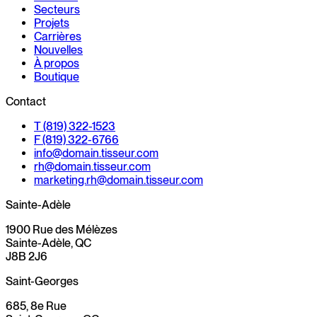
Secteurs
Projets
Carrières
Nouvelles
À propos
Boutique
Contact
T (819) 322-1523
F (819) 322-6766
info@
domain.
tisseur.com
rh@
domain.
tisseur.com
marketing.rh@
domain.
tisseur.com
Sainte-Adèle
1900 Rue des Mélèzes
Sainte-Adèle, QC
J8B 2J6
Saint-Georges
685, 8e Rue