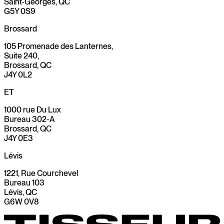
Saint-Georges, QC
G5Y 0S9
Brossard
105 Promenade des Lanternes,
Suite 240,
Brossard, QC
J4Y 0L2
ET
1000 rue Du Lux
Bureau 302-A
Brossard, QC
J4Y 0E3
Lévis
1221, Rue Courchevel
Bureau 103
Lévis, QC
G6W 0V8